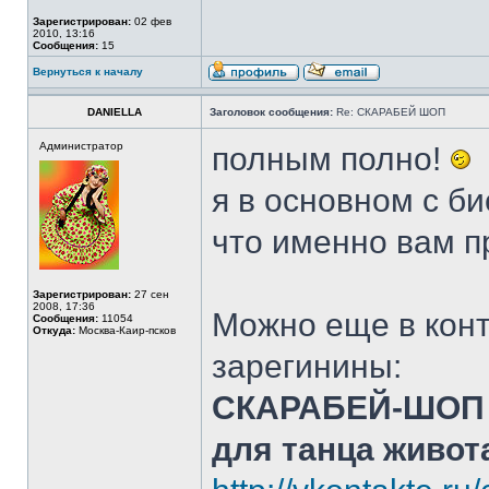
Зарегистрирован:
02 фев
2010, 13:16
Сообщения:
15
Вернуться к началу
DANIELLA
Заголовок сообщения:
Re: СКАРАБЕЙ ШОП
Администратор
полным полно!
я в основном с би
что именно вам п
Зарегистрирован:
27 сен
2008, 17:36
Можно еще в конт
Сообщения:
11054
Откуда:
Москва-Каир-псков
зарегинины:
СКАРАБЕЙ-ШОП 
для танца живот