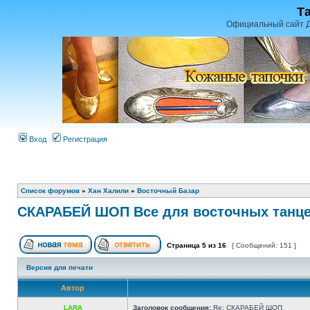
Т
Официальный сайт Д
Вход
Регистрация
Список форумов
»
Хан Халили
»
Восточный Базар
СКАРАБЕЙ ШОП Все для восточных танц
Страница
5
из
16
[ Сообщений: 151 ]
Версия для печати
Автор
LARA
Заголовок сообщения:
Re: СКАРАБЕЙ ШОП