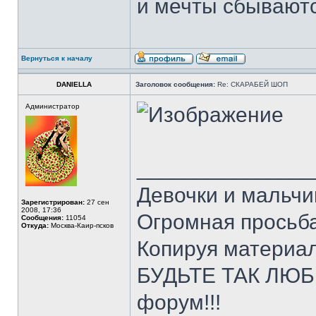
и мечты сбывают
Вернуться к началу
DANIELLA
Заголовок сообщения:
Re: СКАРАБЕЙ ШОП
Администратор
______________
Девочки и мальчи
Зарегистрирован:
27 сен
2008, 17:36
Огромная просьба
Сообщения:
11054
Откуда:
Москва-Каир-псков
Копируя материал
БУДЬТЕ ТАК ЛЮБЕ
форум!!!