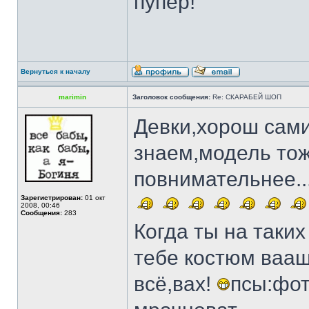
пупер!
Вернуться к началу
marimin
Заголовок сообщения:
Re: СКАРАБЕЙ ШОП
Девки,хорош сами
знаем,модель тоже
повнимательнее..
Зарегистрирован:
01 окт
2008, 00:46
Сообщения:
283
Когда ты на таки
тебе костюм ваащ
всё,вах!
псы:фот