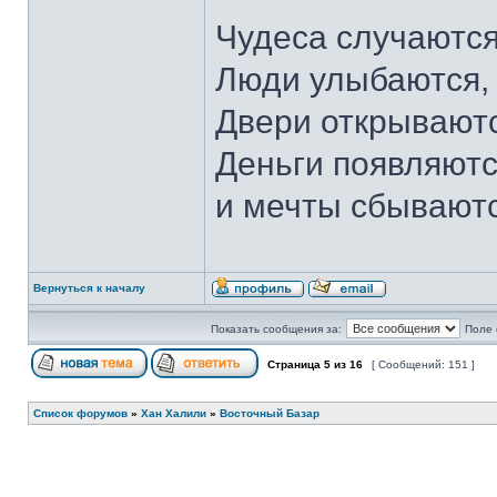
Чудеса случаются
Люди улыбаются,
Двери открываютс
Деньги появляютс
и мечты сбывают
Вернуться к началу
Показать сообщения за:
Поле 
Страница
5
из
16
[ Сообщений: 151 ]
Список форумов
»
Хан Халили
»
Восточный Базар