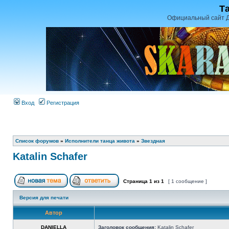
Т
Официальный сайт Д
Вход
Регистрация
Список форумов
»
Исполнители танца живота
»
Звездная
Katalin Schafer
Страница
1
из
1
[ 1 сообщение ]
Версия для печати
Автор
DANIELLA
Заголовок сообщения:
Katalin Schafer