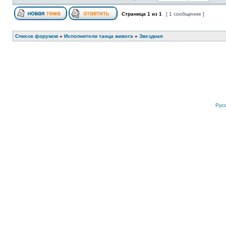
Страница
1
из
1
[ 1 сообщение ]
Список форумов
»
Исполнители танца живота
»
Звездная
Рус