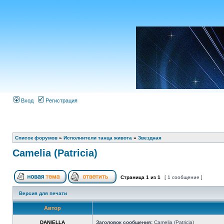
Вход
Регистрация
Список форумов
»
Исполнители танца живота
»
Звездная
Camelia (Patricia)
Страница
1
из
1
[ 1 сообщение ]
Версия для печати
Автор
DANIELLA
Заголовок сообщения:
Camelia (Patricia)