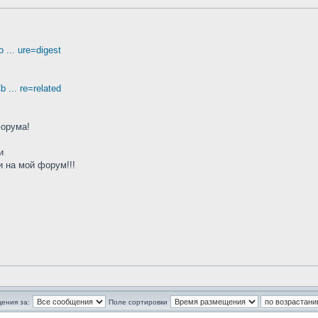
... ure=digest
... re=related
форума!
и
 на мой форум!!!
ения за:
Поле сортировки