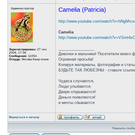
Camelia (Patricia)
Администратор
http://www.youtube.com/watch?v=hNg9Acso 
Camelia
http://www.youtube.com/watch?v=VSmt4sCb 
_________________
Зарегистрирован:
27 сен
2008, 17:36
Девочки и мальчики! Посетители моего 
Сообщения:
11054
Огромная просьба!
Откуда:
Москва-Каир-псков
Копируя материалы, фотографии и стать
БУДЬТЕ ТАК ЛЮБЕЗНЫ - ставьте ссылки
Чудеса случаются,
Люди улыбаются,
Двери открываются!
Деньги появляются!
и мечты сбываются
Вернуться к началу
Показать сообщ