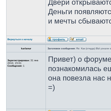
Двери открываютс
Деньги появляютс
и мечты сбывают
Вернуться к началу
karlanur
Заголовок сообщения:
Re: Как (откуда) ВЫ узнали
Привет) о форуме
Зарегистрирован:
31 янв
2010, 15:01
Сообщения:
1
познакомилась ещ
она повезла нас н
=)