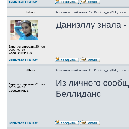
Вернуться к началу
Intisar
Заголовок сообщения:
Re: Как (откуда) ВЫ узнали
Даниэллу знала -
Зарегистрирован:
20 ноя
2008, 03:38
Сообщения:
106
Вернуться к началу
ollietta
Заголовок сообщения:
Re: Как (откуда) ВЫ узнали
Из личного сооб
Зарегистрирован:
01 фев
2010, 00:04
Сообщения:
1
Беллиданс
Вернуться к началу