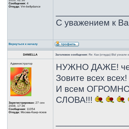
2010, 02:30
Сообщения:
4
Откуда:
Vrn-bellydance
______________
С уважением к Ва
Вернуться к началу
DANIELLA
Заголовок сообщения:
Re: Как (откуда) ВЫ узнали
Администратор
НУЖНО ДАЖЕ! чем
Зовите всех всех!
И всем ОГРОМН
СЛОВА!!!
Зарегистрирован:
27 сен
2008, 17:36
Сообщения:
11054
Откуда:
Москва-Каир-псков
______________