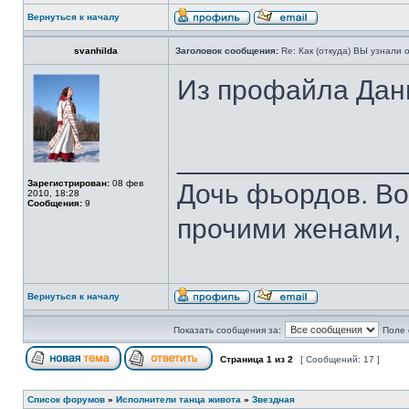
Вернуться к началу
svanhilda
Заголовок сообщения:
Re: Как (откуда) ВЫ узнали
Из профайла Дани
______________
Зарегистрирован:
08 фев
Дочь фьордов. В
2010, 18:28
Сообщения:
9
прочими женами, 
Вернуться к началу
Показать сообщения за:
Поле 
Страница
1
из
2
[ Сообщений: 17 ]
Список форумов
»
Исполнители танца живота
»
Звездная