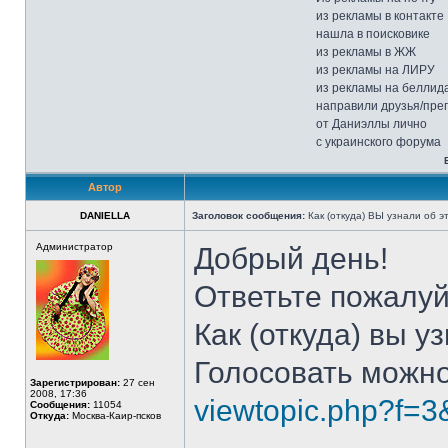
из рекламы в контакте
нашла в поисковике
из рекламы в ЖЖ
из рекламы на ЛИРУ
из рекламы на беллида
направили друзья/пре
от Даниэллы лично
с украинского форума
Автор
DANIELLA
Заголовок сообщения:
Как (откуда) ВЫ узнали об 
Администратор
Добрый день!
Ответьте пожалуй
Как (откуда) вы 
Голосовать можно 
Зарегистрирован:
27 сен
2008, 17:36
viewtopic.php?f=
Сообщения:
11054
Откуда:
Москва-Каир-псков