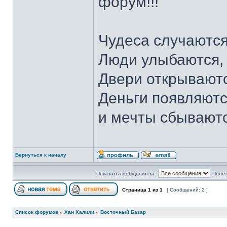
форум!!!
Чудеса случаются
Люди улыбаются,
Двери открываютс
Деньги появляютс
и мечты сбывают
Вернуться к началу
Показать сообщения за:
Поле 
Страница
1
из
1
[ Сообщений: 2 ]
Список форумов
»
Хан Халили
»
Восточный Базар