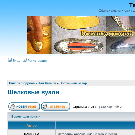
Т
Официальный сайт Д
Вход
Регистрация
Список форумов
»
Хан Халили
»
Восточный Базар
Шелковые вуали
Страница
1
из
1
[ Сообщений: 2 ]
Версия для печати
Автор
DANIELLA
Заголовок сообщения:
Шелковые вуали