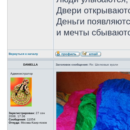
Двери открываютс
Деньги появляютс
и мечты сбывают
Вернуться к началу
DANIELLA
Заголовок сообщения:
Re: Шелковые вуали
Администратор
Зарегистрирован:
27 сен
2008, 17:36
Сообщения:
11054
Откуда:
Москва-Каир-псков