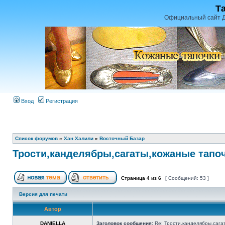
Т
Официальный сайт Д
Вход
Регистрация
Список форумов
»
Хан Халили
»
Восточный Базар
Трости,канделябры,сагаты,кожаные тапо
Страница
4
из
6
[ Сообщений: 53 ]
Версия для печати
Автор
DANIELLA
Заголовок сообщения:
Re: Трости,канделябры,сага