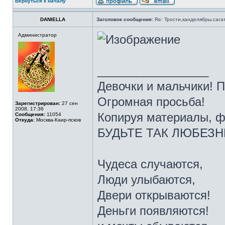
Вернуться к началу
DANIELLA
Заголовок сообщения:
Re: Трости,канделябры,сага
Администратор
_________________
Девочки и мальчики! 
Огромная просьба!
Зарегистрирован:
27 сен
2008, 17:36
Копируя материалы, ф
Сообщения:
11054
Откуда:
Москва-Каир-псков
БУДЬТЕ ТАК ЛЮБЕЗНЫ 
Чудеса случаются,
Люди улыбаются,
Двери открываются!
Деньги появляются!