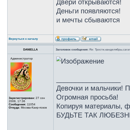
Двери открываются!
Деньги появляются!
и мечты сбываются
Вернуться к началу
DANIELLA
Заголовок сообщения:
Re: Трости,канделябры,сага
Администратор
_________________
Девочки и мальчики! 
Огромная просьба!
Зарегистрирован:
27 сен
2008, 17:36
Копируя материалы, ф
Сообщения:
11054
Откуда:
Москва-Каир-псков
БУДЬТЕ ТАК ЛЮБЕЗНЫ 