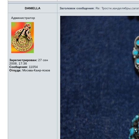
DANIELLA
Заголовок сообщения:
Re: Трости,канделябры,сага
Администратор
Зарегистрирован:
27 сен
2008, 17:36
Сообщения:
11054
Откуда:
Москва-Каир-псков