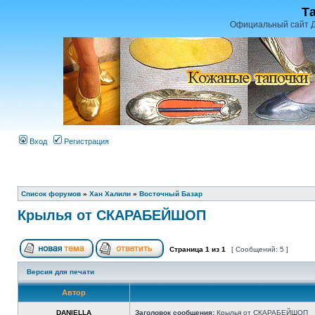
Т
Официальный сайт Д
Вход
Регистрация
Список форумов
»
Хан Халили
»
Восточный Базар
Крылья от СКАРАБЕЙШОП
Страница
1
из
1
[ Сообщений: 5 ]
Версия для печати
Автор
DANIELLA
Заголовок сообщения:
Крылья от СКАРАБЕЙШОП