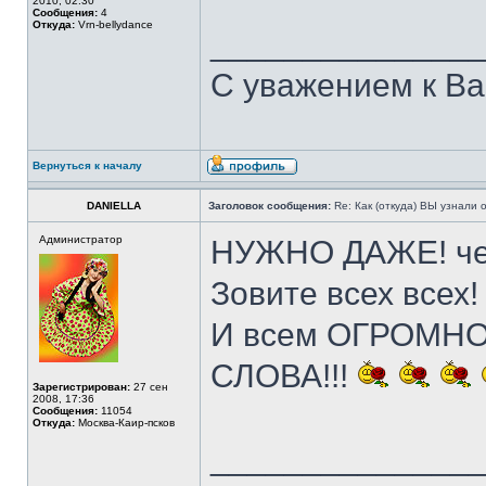
2010, 02:30
Сообщения:
4
Откуда:
Vrn-bellydance
______________
С уважением к Ва
Вернуться к началу
DANIELLA
Заголовок сообщения:
Re: Как (откуда) ВЫ узнали
Администратор
НУЖНО ДАЖЕ! чем
Зовите всех всех!
И всем ОГРОМН
СЛОВА!!!
Зарегистрирован:
27 сен
2008, 17:36
Сообщения:
11054
Откуда:
Москва-Каир-псков
______________