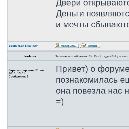
Двери открываютс
Деньги появляютс
и мечты сбывают
Вернуться к началу
karlanur
Заголовок сообщения:
Re: Как (откуда) ВЫ узнали
Привет) о форуме
Зарегистрирован:
31 янв
2010, 15:01
Сообщения:
1
познакомилась ещ
она повезла нас н
=)