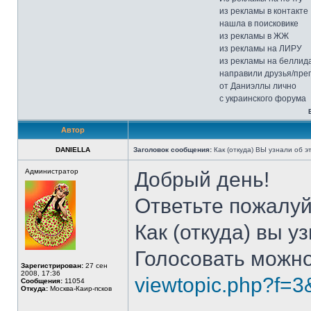
из рекламы в контакте
нашла в поисковике
из рекламы в ЖЖ
из рекламы на ЛИРУ
из рекламы на беллида
направили друзья/пре
от Даниэллы лично
с украинского форума
Автор
DANIELLA
Заголовок сообщения:
Как (откуда) ВЫ узнали об 
Администратор
Добрый день!
Ответьте пожалуй
Как (откуда) вы 
Голосовать можно 
Зарегистрирован:
27 сен
2008, 17:36
viewtopic.php?f=
Сообщения:
11054
Откуда:
Москва-Каир-псков