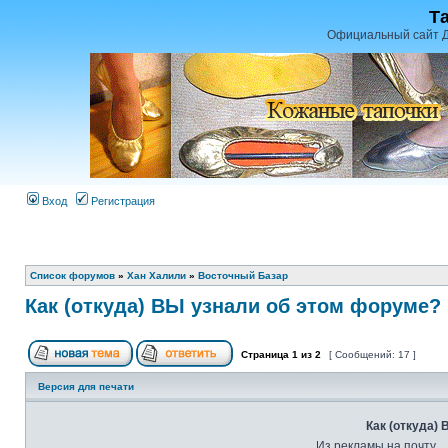
Т
Официальный сайт Д
Вход
Регистрация
Список форумов
»
Хан Халили
»
Восточный Базар
Как (откуда) ВЫ узнали об этом форуме?
Страница
1
из
2
[ Сообщений: 17 ]
Версия для печати
Как (откуда)
Из рекламы на почту