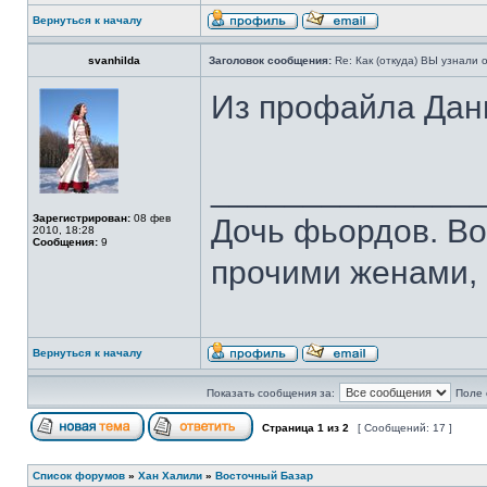
Вернуться к началу
svanhilda
Заголовок сообщения:
Re: Как (откуда) ВЫ узнали
Из профайла Дани
______________
Зарегистрирован:
08 фев
Дочь фьордов. В
2010, 18:28
Сообщения:
9
прочими женами, 
Вернуться к началу
Показать сообщения за:
Поле 
Страница
1
из
2
[ Сообщений: 17 ]
Список форумов
»
Хан Халили
»
Восточный Базар