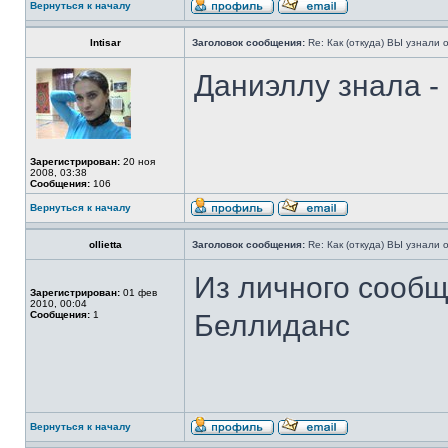
Вернуться к началу
Intisar
Заголовок сообщения:
Re: Как (откуда) ВЫ узнали
Даниэллу знала -
Зарегистрирован:
20 ноя
2008, 03:38
Сообщения:
106
Вернуться к началу
ollietta
Заголовок сообщения:
Re: Как (откуда) ВЫ узнали
Из личного сооб
Зарегистрирован:
01 фев
2010, 00:04
Сообщения:
1
Беллиданс
Вернуться к началу