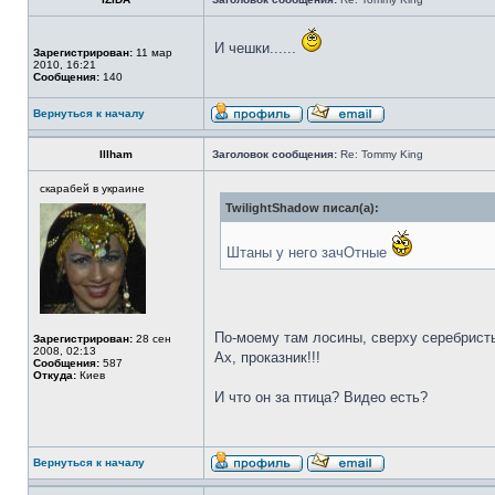
И чешки......
Зарегистрирован:
11 мар
2010, 16:21
Сообщения:
140
Вернуться к началу
Illham
Заголовок сообщения:
Re: Tommy King
скарабей в украине
TwilightShadow писал(а):
Штаны у него зачОтные
По-моему там лосины, сверху серебрист
Зарегистрирован:
28 сен
2008, 02:13
Ах, проказник!!!
Сообщения:
587
Откуда:
Киев
И что он за птица? Видео есть?
Вернуться к началу