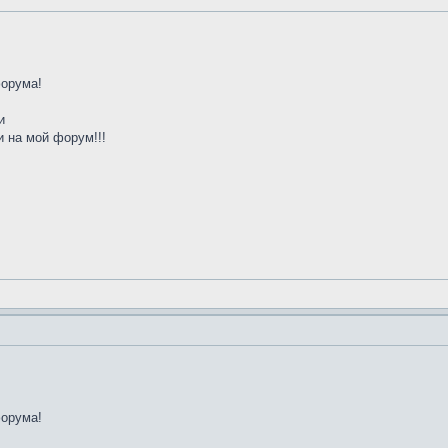
форума!
и
 на мой форум!!!
форума!