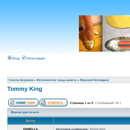
Вход
Регистрация
Список форумов
»
Исполнители танца живота
»
Мужской беллиданс
Tommy King
Страница
1
из
9
[ Сообщений: 82 ]
Версия для печати
Автор
DANIELLA
Заголовок сообщения:
Tommy King