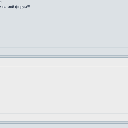
и
 на мой форум!!!