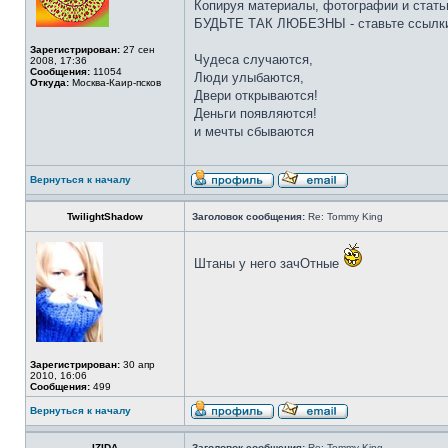
Копируя материалы, фотографии и стать
БУДЬТЕ ТАК ЛЮБЕЗНЫ - ставьте ссылки
Зарегистрирован:
27 сен
Чудеса случаются,
2008, 17:36
Сообщения:
11054
Люди улыбаются,
Откуда:
Москва-Каир-псков
Двери открываются!
Деньги появляются!
и мечты сбываются
Вернуться к началу
TwilightShadow
Заголовок сообщения:
Re: Tommy King
Штаны у него зачОтные
Зарегистрирован:
30 апр
2010, 16:06
Сообщения:
499
Вернуться к началу
IZIDA
Заголовок сообщения:
Re: Tommy King