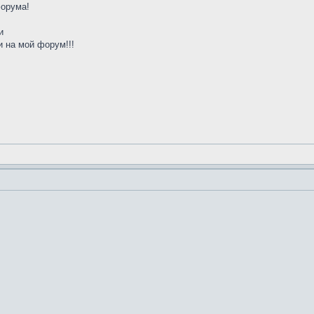
форума!
и
 на мой форум!!!