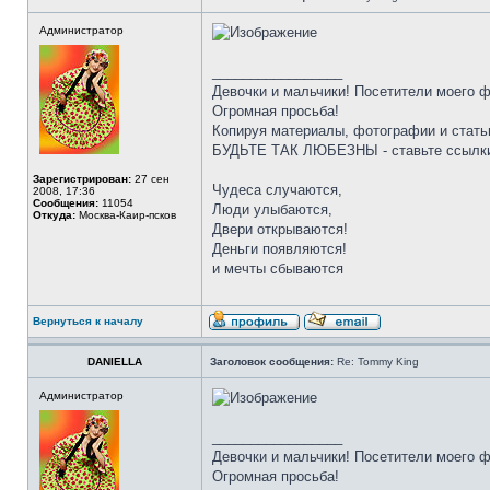
Администратор
_________________
Девочки и мальчики! Посетители моего 
Огромная просьба!
Копируя материалы, фотографии и стать
БУДЬТЕ ТАК ЛЮБЕЗНЫ - ставьте ссылки
Зарегистрирован:
27 сен
Чудеса случаются,
2008, 17:36
Сообщения:
11054
Люди улыбаются,
Откуда:
Москва-Каир-псков
Двери открываются!
Деньги появляются!
и мечты сбываются
Вернуться к началу
DANIELLA
Заголовок сообщения:
Re: Tommy King
Администратор
_________________
Девочки и мальчики! Посетители моего 
Огромная просьба!