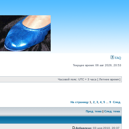
FAQ
Текущее время: 06 авг 2026, 20:53
Часовой пояс: UTC + 3 часа [ Летнее время ]
На страницу
1
,
2
,
3
,
4
,
5
...
9
След.
Пред. тема
|
След. тема
Добавлено:
03 ноя 2010, 20:37