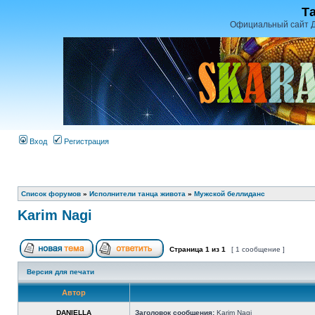
Т
Официальный сайт Д
Вход
Регистрация
Список форумов
»
Исполнители танца живота
»
Мужской беллиданс
Karim Nagi
Страница
1
из
1
[ 1 сообщение ]
Версия для печати
Автор
DANIELLA
Заголовок сообщения:
Karim Nagi