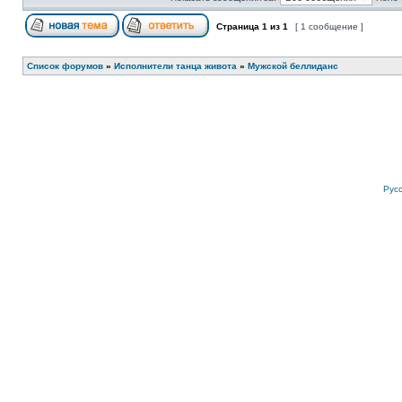
Страница
1
из
1
[ 1 сообщение ]
Список форумов
»
Исполнители танца живота
»
Мужской беллиданс
Рус