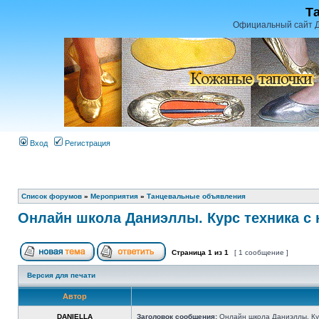
Т
Официальный сайт Д
Вход
Регистрация
Список форумов
»
Мероприятия
»
Танцевальные объявления
Онлайн школа Даниэллы. Курс техника с 
Страница
1
из
1
[ 1 сообщение ]
Версия для печати
Автор
DANIELLA
Заголовок сообщения:
Онлайн школа Даниэллы. Кур