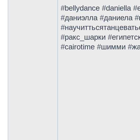
#bellydance #daniella
#даниэлла #даниела 
#научиттьсятанцевать
#ракс_шарки #египетс
#cairotime #шимми #ж