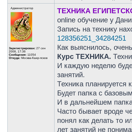
Администратор
ТЕХНИКА ЕГИПЕТСК
online обучение у Да
Запись на технику нах
128356251_34284251
Как выяснилось, очень
Зарегистрирован:
27 сен
2008, 17:36
Курс ТЕХНИКА.
Техни
Сообщения:
11054
Откуда:
Москва-Каир-псков
И каждую неделю буде
занятий.
Техника планируется 
Будет папка с базовы
И в дальнейшем папка
Часто бывает вроде чел
понял как делать то и
лет занятий не понима