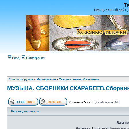
Т
Официальный сайт Д
Вход
Регистрация
Список форумов
»
Мероприятия
»
Танцевальные объявления
МУЗЫКА. СБОРНИКИ СКАРАБЕЕВ.Сборники
Страница
5
из
5
[ Сообщений: 44 ]
Версия для печати
Вам по
Да очень! Шикарно! Нашла много