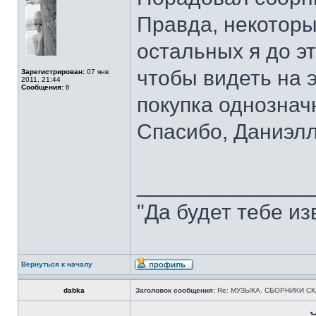
Правда, некоторы
остальных я до э
чтобы видеть на э
Зарегистрирован:
07 янв
2011, 21:44
Сообщения:
6
покупка однознач
Спасибо, Даниэлл
______________
"Да будет тебе из
Вернуться к началу
dabka
Заголовок сообщения:
Re: МУЗЫКА. СБОРНИКИ СКА