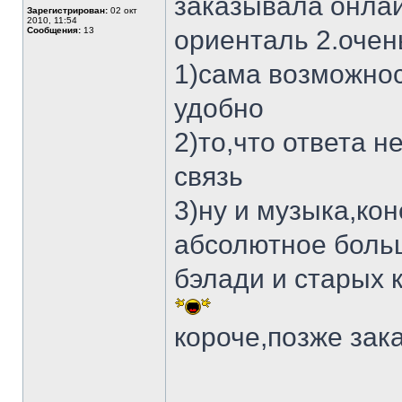
заказывала онлай
Зарегистрирован:
02 окт
2010, 11:54
Сообщения:
13
ориенталь 2.очен
1)сама возможнос
удобно
2)то,что ответа 
связь
3)ну и музыка,ко
абсолютное боль
бэлади и старых
короче,позже за