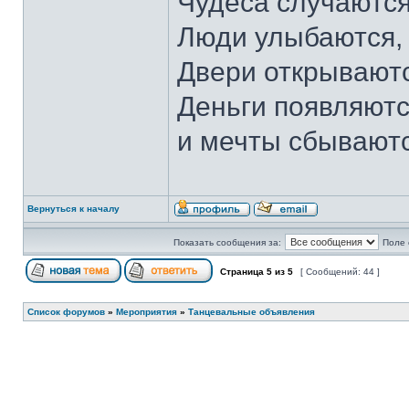
Чудеса случаются
Люди улыбаются,
Двери открываютс
Деньги появляютс
и мечты сбывают
Вернуться к началу
Показать сообщения за:
Поле 
Страница
5
из
5
[ Сообщений: 44 ]
Список форумов
»
Мероприятия
»
Танцевальные объявления