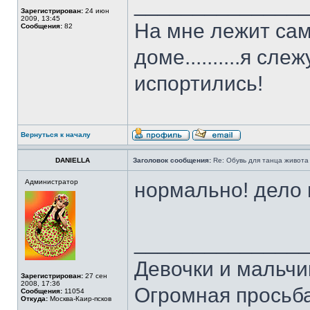
______________
Зарегистрирован:
24 июн
2009, 13:45
На мне лежит сам
Сообщения:
82
доме..........я сл
испортились!
Вернуться к началу
DANIELLA
Заголовок сообщения:
Re: Обувь для танца живота
Администратор
нормально! дело 
______________
Девочки и мальчи
Зарегистрирован:
27 сен
2008, 17:36
Огромная просьба
Сообщения:
11054
Откуда:
Москва-Каир-псков