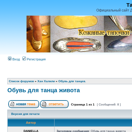
Т
Официальный сайт Д
Вход
Регистрация
Список форумов
»
Хан Халили
»
Обувь для танцев.
Обувь для танца живота
Страница
1
из
1
[ Сообщений: 8 ]
Версия для печати
Автор
DANIELLA
Заголовок сообщения:
Обувь для танца живота