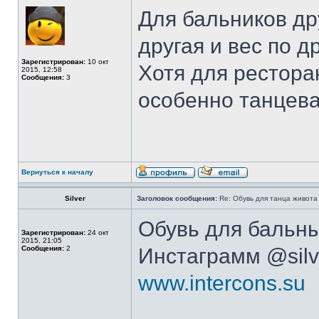
Для бальников др
другая и вес по д
Зарегистрирован:
10 окт
Хотя для ресторан
2015, 12:58
Сообщения:
3
особенно танцеват
Вернуться к началу
Silver
Заголовок сообщения:
Re: Обувь для танца живота
Обувь для бальны
Зарегистрирован:
24 окт
2015, 21:05
Сообщения:
2
Инстаграмм @silv
www.intercons.su