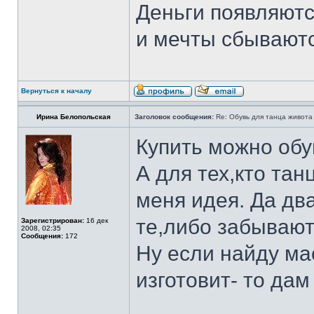
Деньги появляютс
и мечты сбывают
Вернуться к началу
Ирина Белопольская
Заголовок сообщения:
Re: Обувь для танца живота
Купить можно обу
А для тех,кто тан
меня идея. Да дв
те,либо забывают
Зарегистрирован:
16 дек
2008, 02:35
Сообщения:
172
Ну если найду ма
изготовит- то да