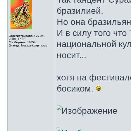
бразилией.
Но она бразильян
И в силу того что
Зарегистрирован:
27 сен
2008, 17:36
национальной куль
Сообщения:
11054
Откуда:
Москва-Каир-псков
носит...
хотя на фестивал
босиком.