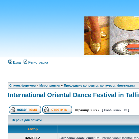
Вход
Регистрация
Список форумов
»
Мероприятия
»
Прошедшие концерты, конкурсы, фестивали
International Oriental Dance Festival in Tal
Страница
2
из
2
[ Сообщений: 15 ]
Версия для печати
Автор
DANIELLA
Заголовок сообщения:
Re: International Oriental Danc