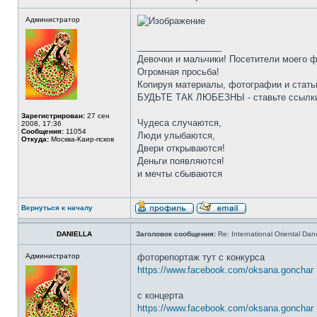
Администратор
_________________
Девочки и мальчики! Посетители моего 
Огромная просьба!
Копируя материалы, фотографии и стать
БУДЬТЕ ТАК ЛЮБЕЗНЫ - ставьте ссылки
Зарегистрирован:
27 сен
Чудеса случаются,
2008, 17:36
Сообщения:
11054
Люди улыбаются,
Откуда:
Москва-Каир-псков
Двери открываются!
Деньги появляются!
и мечты сбываются
Вернуться к началу
DANIELLA
Заголовок сообщения:
Re: International Oriental Danc
Администратор
фоторепортаж тут с конкурса
https://www.facebook.com/oksana.gonchar 
с концерта
https://www.facebook.com/oksana.gonchar 