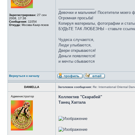
_________________
Девочки и мальчики! Посетители моего 
Зарегистрирован:
27 сен
Огромная просьба!
2008, 17:36
Сообщения:
11054
Копируя материалы, фотографии и стать
Откуда:
Москва-Каир-псков
БУДЬТЕ ТАК ЛЮБЕЗНЫ - ставьте ссылки
Чудеса случаются,
Люди улыбаются,
Двери открываются!
Деньги появляются!
и мечты сбываются
Вернуться к началу
DANIELLA
Заголовок сообщения:
Re: International Oriental Danc
Администратор
Коллектив "Скарабей"
Танец Хаггала