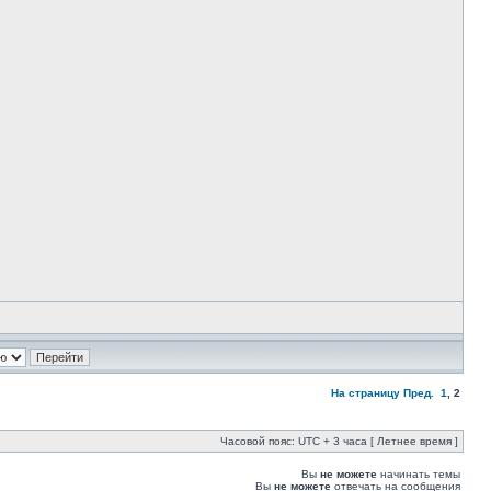
На страницу
Пред.
1
,
2
Часовой пояс: UTC + 3 часа [ Летнее время ]
Вы
не можете
начинать темы
Вы
не можете
отвечать на сообщения