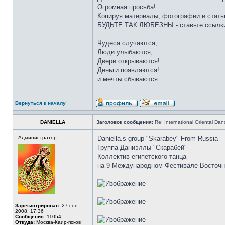
Огромная просьба!
Копируя материалы, фотографии и стать
БУДЬТЕ ТАК ЛЮБЕЗНЫ - ставьте ссылки
Чудеса случаются,
Люди улыбаются,
Двери открываются!
Деньги появляются!
и мечты сбываются
Вернуться к началу
DANIELLA
Заголовок сообщения:
Re: International Oriental Danc
Администратор
Daniella.s group "Skarabey" From Russia
Группа Даниэллы "Скарабей"
Коллектив египетского танца
на 9 Международном Фестивале Восточно
Зарегистрирован:
27 сен
2008, 17:36
Сообщения:
11054
Откуда:
Москва-Каир-псков