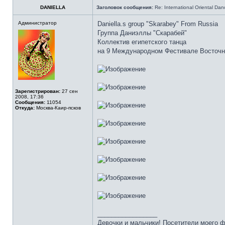
DANIELLA
Заголовок сообщения:
Re: International Oriental Danc
Администратор
Daniella.s group "Skarabey" From Russia
Группа Даниэллы "Скарабей"
Коллектив египетского танца
на 9 Международном Фестивале Восточно
Зарегистрирован:
27 сен
2008, 17:36
Сообщения:
11054
Откуда:
Москва-Каир-псков
_________________
Девочки и мальчики! Посетители моего 