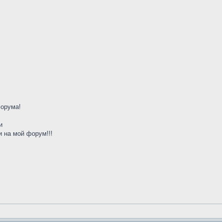
форума!
и
 на мой форум!!!