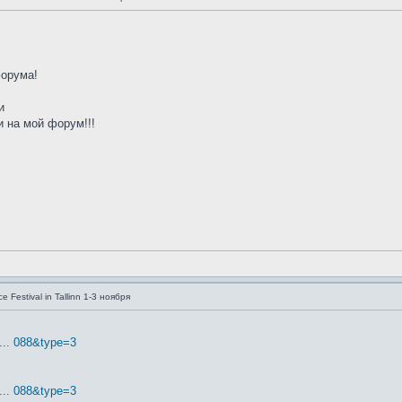
форума!
и
 на мой форум!!!
e Festival in Tallinn 1-3 ноября
... 088&type=3
... 088&type=3