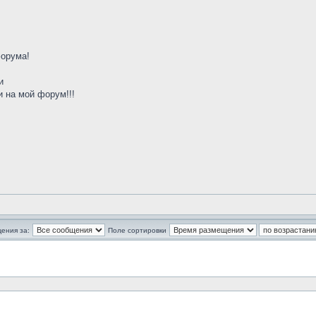
форума!
и
 на мой форум!!!
ения за:
Поле сортировки