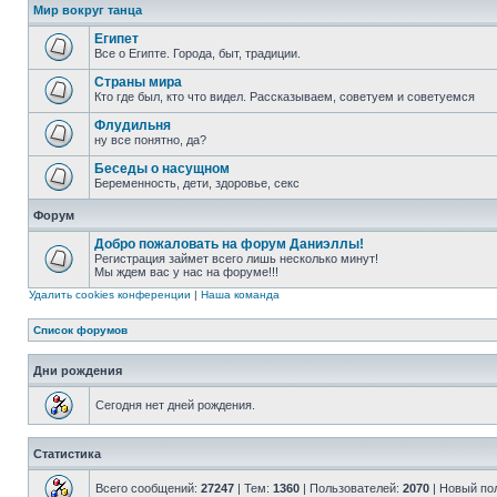
Мир вокруг танца
Египет
Все о Египте. Города, быт, традиции.
Страны мира
Кто где был, кто что видел. Рассказываем, советуем и советуемся
Флудильня
ну все понятно, да?
Беседы о насущном
Беременность, дети, здоровье, секс
Форум
Добро пожаловать на форум Даниэллы!
Регистрация займет всего лишь несколько минут!
Мы ждем вас у нас на форуме!!!
Удалить cookies конференции
|
Наша команда
Список форумов
Дни рождения
Сегодня нет дней рождения.
Статистика
Всего сообщений:
27247
| Тем:
1360
| Пользователей:
2070
| Новый по